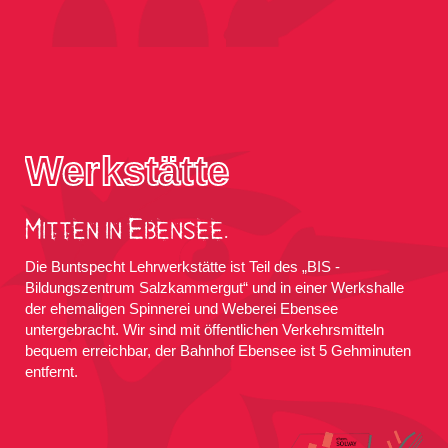
Werkstätte
Mitten in Ebensee.
Die Buntspecht Lehrwerkstätte ist Teil des „BIS -
Bildungszentrum Salzkammergut“ und in einer Werkshalle
der ehemaligen Spinnerei und Weberei Ebensee
untergebracht. Wir sind mit öffentlichen Verkehrsmitteln
bequem erreichbar, der Bahnhof Ebensee ist 5 Gehminuten
entfernt.