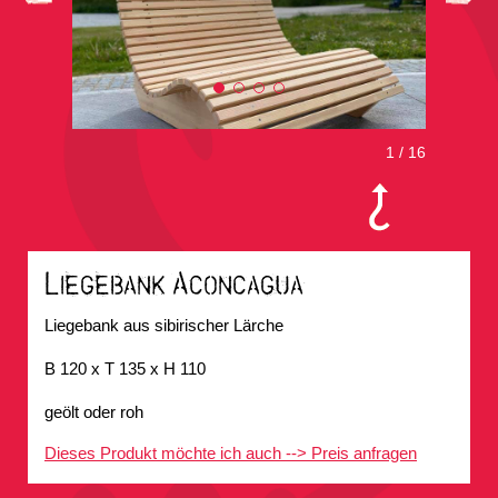
1
/
16
Liegebank Aconcagua
Liegebank aus sibirischer Lärche
B 120 x T 135 x H 110
geölt oder roh
Dieses Produkt möchte ich auch --> Preis anfragen