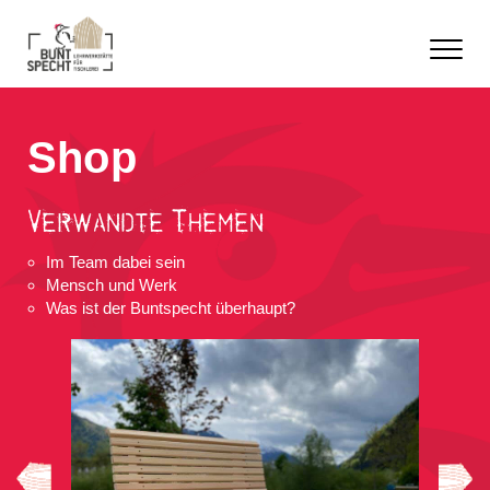
Shop
Verwandte Themen
Im Team dabei sein
Mensch und Werk
Was ist der Buntspecht überhaupt
?